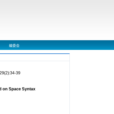
编委会
):34-39
ed on Space Syntax