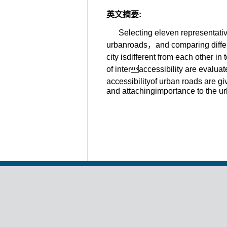
英文摘要
:
Selecting eleven representativ
urbanroads，and comparing differen
city isdifferent from each other in
of interaccessibility are evalu
accessibilityof urban roads are 
and attachingimportance to the urb