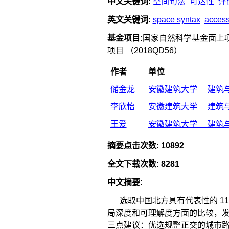
中文关键词
:
空间句法
可达性
评
英文关键词
:
space syntax
accessi
基金项目
:
国家自然科学基金面上项目
项目 （2018QD56）
作者
单位
储金龙
安徽建筑大学 建筑与规
李欣怡
安徽建筑大学 建筑与规
王爱
安徽建筑大学 建筑与规
摘要点击次数
:
10892
全文下载次数
:
8281
中文摘要
:
选取中国北方具有代表性的 
局深度和可理解度方面的比较，
三点建议：优选规整正交的城市