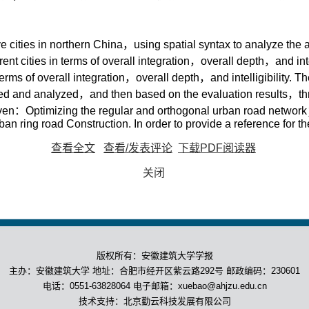
e cities in northern China，using spatial syntax to analyze the a
t cities in terms of overall integration，overall depth，and intel
 terms of overall integration，overall depth，and intelligibility. T
ated and analyzed，and then based on the evaluation results，thr
given：Optimizing the regular and orthogonal urban road networ
an ring road Construction. In order to provide a reference for th
查看全文
查看/发表评论
下载PDF阅读器
关闭
版权所有：安徽建筑大学学报
主办：安徽建筑大学 地址：合肥市经开区紫云路292号 邮政编码：230601
电话：0551-63828064 电子邮箱：xuebao@ahjzu.edu.cn
技术支持：北京勤云科技发展有限公司