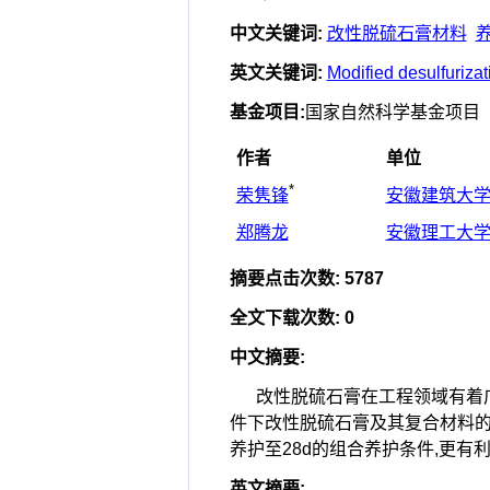
中文关键词
:
改性脱硫石膏材料
英文关键词
:
Modified desulfuriza
基金项目
:
国家自然科学基金项目（面
作者
单位
*
荣隽锋
安徽建筑大学
郑腾龙
安徽理工大学
摘要点击次数
:
5787
全文下载次数
:
0
中文摘要
:
改性脱硫石膏在工程领域有着广
件下改性脱硫石膏及其复合材料的
养护至28d的组合养护条件,更
英文摘要
: