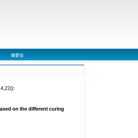
编委会
22():
sed on the different curing