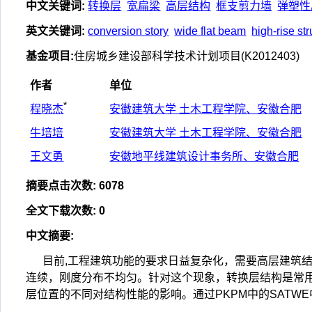
中文关键词
:
转换层
宽扁梁
高层结构
框支剪力墙
弹塑性
英文关键词
:
conversion story
wide flat beam
high-rise st
基金项目
:
住房城乡建设部科学技术计划项目(K2012403)
作者
单位
*
程晓杰
安徽建筑大学 土木工程学院、安徽合肥
牛培培
安徽建筑大学 土木工程学院、安徽合肥
王文勇
安徽地平线建筑设计事务所、安徽合肥
摘要点击次数
:
6078
全文下载次数
:
0
中文摘要
:
目前,工程建筑功能的要求日益复杂化，需要高层建筑
连续，刚度分布不均匀。针对这个现象，转换层结构是常
层位置的不同对结构性能的影响。通过PKPM中的SATW