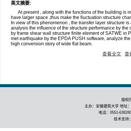
英文摘要
:
At present , along with the functions of the building is 
have larger space ,thus make the fiuctuation structure chang
In view of this phenomenon , the transfer layer structure is 
analysis the influence of the structure performance by the di
by frame shear wall structure finite element of SATWE in P
met earthquake by the EPDA PUSH software, analyze the se
high conversion story of wide flat beam.
查看全文
查
版权
主办：安徽建筑大学 地址：合
电话：0551-63828
技术支持