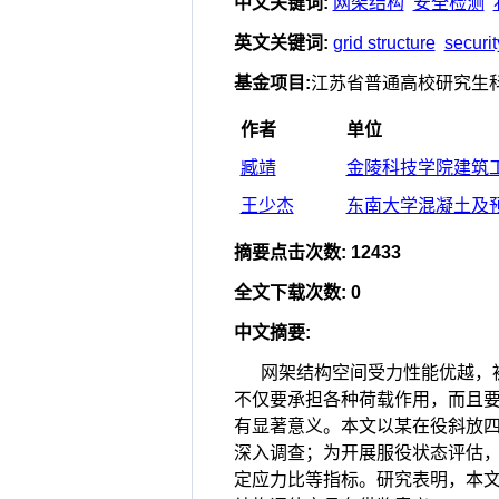
中文关键词
:
网架结构
安全检测
英文关键词
:
grid structure
securit
基金项目
:
江苏省普通高校研究生科研
作者
单位
臧靖
金陵科技学院建筑工程
王少杰
东南大学混凝土及预
摘要点击次数
:
12433
全文下载次数
:
0
中文摘要
:
网架结构空间受力性能优越，
不仅要承担各种荷载作用，而且
有显著意义。本文以某在役斜放
深入调查；为开展服役状态评估
定应力比等指标。研究表明，本