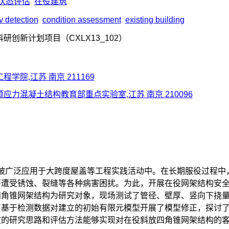
状态评估
在役建筑
y detection
condition assessment
existing building
创新计划项目（CXLX13_102）
学院,江苏 南京 211169
应力混凝土结构教育部重点实验室,江苏 南京 210096
被广泛应用于大跨度屋盖等工程实践活动中。在长期服役过程中
要遭受锈蚀、裂缝等各种病害困扰。为此，开展在役网架结构安
四角锥网架结构为研究对象，现场测试了管径、壁厚、竖向下挠
，基于检测数据对建立的初始有限元模型开展了模型修正，探讨
文的研究思路和评估方法能够实现对在役斜放四角锥网架结构的