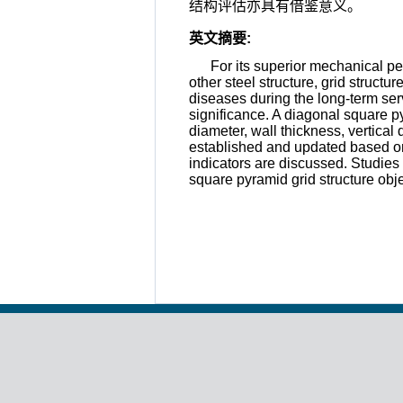
结构评估亦具有借鉴意义。
英文摘要
:
For its superior mechanical pe
other steel structure, grid structu
diseases during the long-term serv
significance. A diagonal square py
diameter, wall thickness, vertical 
established and updated based on da
indicators are discussed. Studie
square pyramid grid structure obje