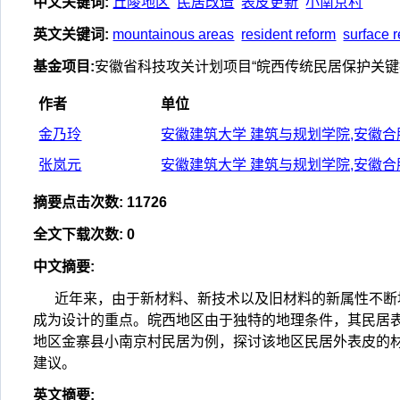
中文关键词
:
丘陵地区
民居改造
表皮更新
小南京村
英文关键词
:
mountainous areas
resident reform
surface 
基金项目
:
安徽省科技攻关计划项目“皖西传统民居保护关键技术研
作者
单位
金乃玲
安徽建筑大学 建筑与规划学院,安徽合肥2
张岚元
安徽建筑大学 建筑与规划学院,安徽合肥2
摘要点击次数
:
11726
全文下载次数
:
0
中文摘要
:
近年来，由于新材料、新技术以及旧材料的新属性不断
成为设计的重点。皖西地区由于独特的地理条件，其民居表
地区金寨县小南京村民居为例，探讨该地区民居外表皮的
建议。
英文摘要
: